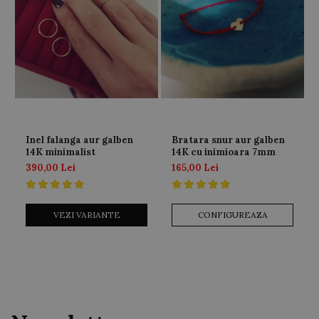
Inel falanga aur galben
Bratara snur aur galben
14K minimalist
14K cu inimioara 7mm
390,00 Lei
165,00 Lei
VEZI VARIANTE
CONFIGUREAZA