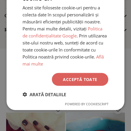
gramaj 0.84 gr
Acest site foloseste cookie-uri pentru a
certificat de calitate si factura fiscala
colecta date în scopul personalizării și
CARACTERISTICI
Factura o veti primi doar in format electronic, prin email.
măsurării eficienței publicității noastre.
Pentru mai multe detalii, vizitați
Politica
REVIEW-URI
(0)
de confidențialitate Google
. Prin utilizarea
Expediem oriunde in Romania, prin curier rapid, termenul in
site-ului nostru web, sunteți de acord cu
care comanda ajunge la adresa fiind de 24-48 ore de la
toate cookie-urile în conformitate cu
momentul plasarii.
Politica noastră privind cookie-urile.
Află
mai multe
Toate piesele din Aur comercializate de iNGRiKO, sunt
verificate si certificate de ANPC.
ACCEPTĂ TOATE
PRODUSE SIMILARE
ARATĂ DETALIILE
POWERED BY COOKIESCRIPT