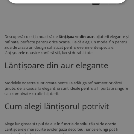
1
2
3
Descoperă colecția noastră de
lănțișoare din aur
, bijuterii elegante și
rafinate, perfecte pentru orice ocazie. Fie că alegi un model fin pentru
ziua de zi sau un design sofisticat pentru evenimente speciale,
lănțișoarele noastre conferă stil, lux și durabilitate.
Lănțișoare din aur elegante
Modelele noastre sunt create pentru a adăuga rafinament oricărei
ținute, de la casual la elegant, și sunt ideale pentru a fi purtate singure
sau combinate cu alte bijuterii.
Cum alegi lănțișorul potrivit
Alege lungimea și tipul de aur în funcție de stilul tău și de ocazie.
Lănțișoarele mai scurte evidențiază decolteul, iar cele lungi pot fi