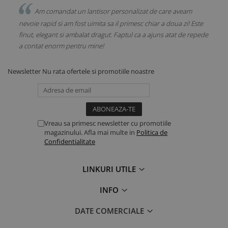
Am comandat un lantisor personalizat de care aveam
umos
nevoie rapid si am fost uimita sa il primesc chiar a doua zi! Este
mea 
ect.
finut, elegant si ambalat dragut. Faptul ca a ajuns atat de repede
pand
a contat enorm pentru mine!
Newsletter
Nu rata ofertele si promotiile noastre
Vreau sa primesc newsletter cu promotiile
magazinului. Afla mai multe in
Politica de
Confidentialitate
LINKURI UTILE
INFO
DATE COMERCIALE