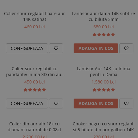
Colier snur reglabil floare aur
Lantisor aur dama 14K subtire
14K satinat
cu biluta 3mm
460,00 Lei
680,00 Lei
CONFIGUREAZA
ADAUGA IN COS
Colier snur reglabil cu
Lantisor Aur 14K cu Inima
pandantiv inima 3D din aur
pentru Dama
galben 14K (585)
450,00 Lei
1.580,00 Lei
CONFIGUREAZA
ADAUGA IN COS
Colier din aur alb 18k cu
Choker negru cu snur reglabil
diamant natural de 0.08ct
si 5 bilute din aur galben 14K
2.200,00 Lei
230,00 Lei