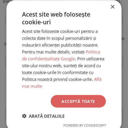
pandantiv litera a din Aur 14K
inima din aur alb 18K cu
×
diamante
250,00 Lei
690,00 Lei
Acest site web folosește
CONFIGUREAZA
CONFIGUREAZA
cookie-uri
Acest site foloseste cookie-uri pentru a
colecta date în scopul personalizării și
Colier snur cu pandantiv
Colier snur reglabil cu fulg de
inimioara din aur galben 14K
nea din aur galben 14K
măsurării eficienței publicității noastre.
290,00 Lei
450,00 Lei
Pentru mai multe detalii, vizitați
Politica
de confidențialitate Google
. Prin utilizarea
CONFIGUREAZA
CONFIGUREAZA
site-ului nostru web, sunteți de acord cu
toate cookie-urile în conformitate cu
Politica noastră privind cookie-urile.
Află
Pandantiv Fluturas cu
Colier snur cu pandantiv
mai multe
Diamante, aur18K
cruce aur galben 14K
690,00 Lei
290,00 Lei
ACCEPTĂ TOATE
CONFIGUREAZA
CONFIGUREAZA
ARATĂ DETALIILE
POWERED BY COOKIESCRIPT