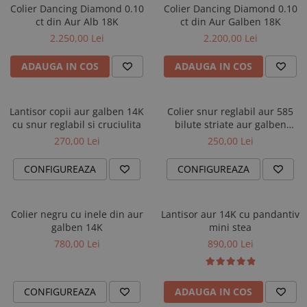
AUR 14K
Colier Dancing Diamond 0.10
Colier Dancing Diamond 0.10
ARGINT
ct din Aur Alb 18K
ct din Aur Galben 18K
Bratari
2.250,00 Lei
2.200,00 Lei
ADAUGA IN COS
ADAUGA IN COS
Lantisor copii aur galben 14K
Colier snur reglabil aur 585
cu snur reglabil si cruciulita
bilute striate aur galben
minimalist dama
270,00 Lei
250,00 Lei
CONFIGUREAZA
CONFIGUREAZA
Colier negru cu inele din aur
Lantisor aur 14K cu pandantiv
galben 14K
mini stea
780,00 Lei
890,00 Lei
CONFIGUREAZA
ADAUGA IN COS