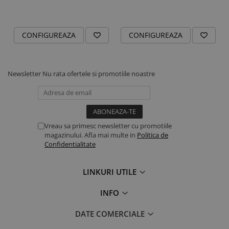
Cauti un cadou memorabil pentru micii exploratori ai inimii?
Această
brățară copii
cu inimă emailată și șnur reglabil este
recomandată pentru copii și aduce bucurie instantanee. Este
CONFIGUREAZA
CONFIGUREAZA
perfectă pentru aniversări, sărbători sau pentru a sărbători
legătura specială dintre părinte și copil. Un accesoriu care rămâne
în amintire și în inimă!
Newsletter
Nu rata ofertele si promotiile noastre
Vreau sa primesc newsletter cu promotiile
magazinului. Afla mai multe in
Politica de
Confidentialitate
LINKURI UTILE
INFO
DATE COMERCIALE