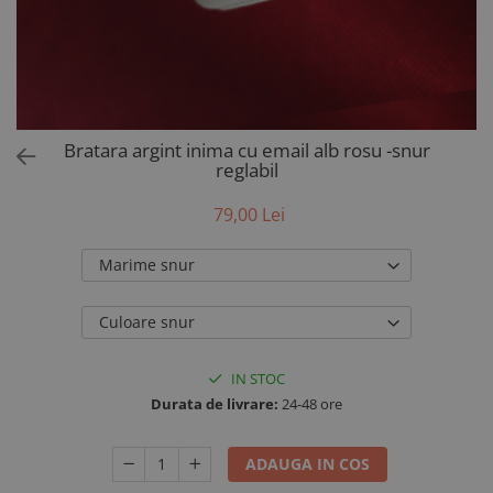
AUR 14K
ARGINT
Bratari
Bratara argint inima cu email alb rosu -snur
reglabil
79,00 Lei
Marime snur
Culoare snur
IN STOC
Durata de livrare:
24-48 ore
ADAUGA IN COS