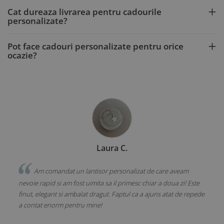
Cat dureaza livrarea pentru cadourile
personalizate?
Pot face cadouri personalizate pentru orice
ocazie?
Laura C.
Am comandat un lantisor personalizat de care aveam
Am al
nevoie rapid si am fost uimita sa il primesc chiar a doua zi! Este
mea si reac
finut, elegant si ambalat dragut. Faptul ca a ajuns atat de repede
pandantivul
a contat enorm pentru mine!