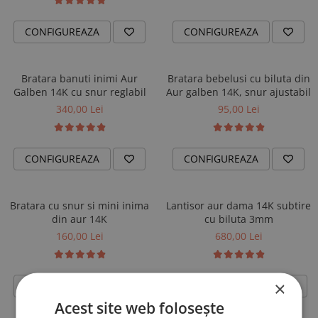
CONFIGUREAZA
CONFIGUREAZA
Bratara banuti inimi Aur
Bratara bebelusi cu biluta din
Galben 14K cu snur reglabil
Aur galben 14K, snur ajustabil
340,00 Lei
95,00 Lei
CONFIGUREAZA
CONFIGUREAZA
Bratara cu snur si mini inima
Lantisor aur dama 14K subtire
din aur 14K
cu biluta 3mm
160,00 Lei
680,00 Lei
×
CONFIGUREAZA
ADAUGA IN COS
Acest site web folosește