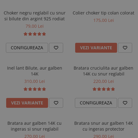
AUR 14K
ARGINT
Choker negru reglabil cu snur
Colier choker tip colan colorat
Bratari
si bilute din argint 925 rodiat
175,00 Lei
79,00 Lei
CONFIGUREAZA
VEZI VARIANTE
Inel lant Bilute, aur galben
Bratara cruciulita aur galben
14K
14K cu snur reglabil
310,00 Lei
220,00 Lei
VEZI VARIANTE
CONFIGUREAZA
Bratara aur galben 14K cu
Bratara snur aur galben 14K
ingeras si snur reglabil
cu ingeras protector
270,00 Lei
290,00 Lei