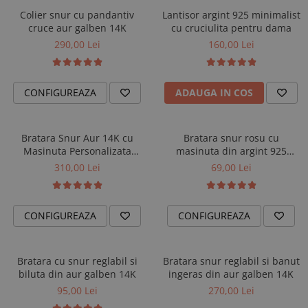
Colier snur cu pandantiv
Lantisor argint 925 minimalist
cruce aur galben 14K
cu cruciulita pentru dama
290,00 Lei
160,00 Lei
CONFIGUREAZA
ADAUGA IN COS
Bratara Snur Aur 14K cu
Bratara snur rosu cu
Masinuta Personalizata
masinuta din argint 925
pentru Baieti
rodiat
310,00 Lei
69,00 Lei
CONFIGUREAZA
CONFIGUREAZA
Bratara cu snur reglabil si
Bratara snur reglabil si banut
biluta din aur galben 14K
ingeras din aur galben 14K
95,00 Lei
270,00 Lei