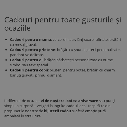
Cadouri pentru toate gusturile și
ocaziile
Cadouri pentru mama
: cercei din aur, lănțișoare rafinate, brățări
cu mesaj gravat.
Cadouri pentru prietene
: brățări cu șnur, bijuterii personalizate,
pandantive delicate.
Cadouri pentru el
: brățări bărbătești personalizate cu nume,
simbol sau text special.
Cadouri pentru copii
: bijuterii pentru botez, brățări cu charm,
bănuți gravați, primul diamant.
Indiferent de ocazie –
zi de naștere
,
botez
,
aniversare
sau pur și
simplu o surpriză – vei găsi la Ingriko cadoul ideal. Inspiră-te din
propunerile noastre de
bijuterii cadou
și oferă emoție pură,
ambalată în strălucire.