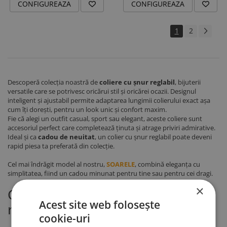
CONFIGUREAZA
CONFIGUREAZA
1
2
Descoperă colecția noastră de
coliere cu șnur reglabil
, bijuterii
versatile care se potrivesc oricărui stil și oricărei ocazii. Designul
inteligent și ajustabil permite adaptarea lungimii colierului exact așa
cum îți dorești, pentru un look unic și confort maxim.
Fie că alegi un outfit casual, sport sau elegant, aceste coliere sunt
accesoriul perfect care completează ținuta și atrage priviri admirative.
Ideal și ca
cadou de neuitat
, un colier cu șnur reglabil poate deveni
rapid piesa ta preferată din colecție.
Cel mai îndrăgit model al nostru,
S
OARELE
, combină eleganța cu
simplitatea, fiind un cadou minunat pentru tine sau pentru cei dragi.
×
Ce este un colier cu șnur
Acest site web folosește
reglabil?
cookie-uri