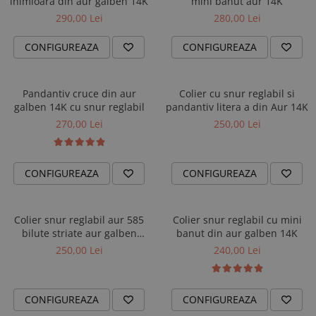
inimioara din aur galben 14K
mini banut aur 14K
290,00 Lei
280,00 Lei
CONFIGUREAZA
CONFIGUREAZA
Pandantiv cruce din aur
Colier cu snur reglabil si
galben 14K cu snur reglabil
pandantiv litera a din Aur 14K
270,00 Lei
250,00 Lei
CONFIGUREAZA
CONFIGUREAZA
Colier snur reglabil aur 585
Colier snur reglabil cu mini
bilute striate aur galben
banut din aur galben 14K
minimalist dama
250,00 Lei
240,00 Lei
CONFIGUREAZA
CONFIGUREAZA