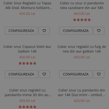
AUR 14K
Colier Snur Reglabil cu Topaz
Colier cu snur si pandantiv
ARGINT
Alb Oval, Montura Solitaire
stea cazatoare din aur 585
din Aur Galben 14K
Bratari
650,00 Lei
460,00 Lei
CONFIGUREAZA
CONFIGUREAZA
Colier snur Copacul Vietii Aur
Colier snur reglabil cu fulg de
Galben 14K
nea din aur galben 14K
450,00 Lei
450,00 Lei
CONFIGUREAZA
CONFIGUREAZA
Colier snur reglabil cu
Colier snur cu pandantiv din
pandantiv inima 3D din aur
aur 14K Duo Inimi – simbol al
galben 14K (585)
iubirii
450,00 Lei
420,00 Lei