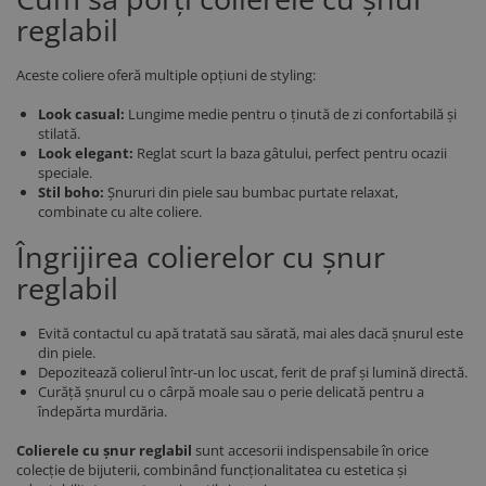
reglabil
Aceste coliere oferă multiple opțiuni de styling:
Look casual:
Lungime medie pentru o ținută de zi confortabilă și
stilată.
Look elegant:
Reglat scurt la baza gâtului, perfect pentru ocazii
speciale.
Stil boho:
Șnururi din piele sau bumbac purtate relaxat,
combinate cu alte coliere.
Îngrijirea colierelor cu șnur
reglabil
Evită contactul cu apă tratată sau sărată, mai ales dacă șnurul este
din piele.
Depozitează colierul într-un loc uscat, ferit de praf și lumină directă.
Curăță șnurul cu o cârpă moale sau o perie delicată pentru a
îndepărta murdăria.
Colierele cu șnur reglabil
sunt accesorii indispensabile în orice
colecție de bijuterii, combinând funcționalitatea cu estetica și