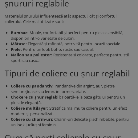
șnururi reglabile
Materialul șnurului influențează atât aspectul, cât și confortul
colierului. Cele mai utilizate sunt:
Bumbac:
Moale, confortabil și perfect pentru pielea sensibilă,
disponibil într-o varietate de culori.
Mătase:
Elegantă și rafinată, potrivită pentru ocazii speciale.
Piele:
Pentru un look boho, rustic sau casual.
Nailon sau poliester:
Rezistente și colorate, perfecte pentru stil
sport sau casual.
Tipuri de coliere cu șnur reglabil
Coliere cu pandantiv:
Pandantive din argint, aur, pietre
semiprețioase sau lemn, în forme variate.
Chokere cu șnur reglabil:
Poartă-le la baza gâtului pentru un
plus de eleganță.
Coliere multilayer:
Stratifică mai multe coliere pentru un efect
modern și personalizat.
Coliere cu charm-uri:
Charm-uri delicate și schimbabile, pentru
un look jucăuș și feminin.
Cum să porți colierele cu șnur