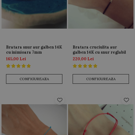
AUR 14K
ARGINT
Bratari
Bratara snur aur galben 14K
Bratara cruciulita aur
cu inimioara 7mm
galben 14K cu snur reglabil
165,00 Lei
220,00 Lei
CONFIGUREAZA
CONFIGUREAZA