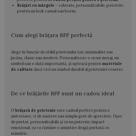
Brățări cu mărgele
– colorate, personalizabile, potrivite
pentru un look casual sau boem;
Cum alegi brățara BFF perfectă
Alege în funcție de stilul prietenului tău: minimalist sau
jucăuș, clasic sau modern. Personalizeaz-o cu un mesaj, un
simbol sau o dată importantă, și optează pentru
materiale
de calitate
dacă vrei un simbol durabil al prieteniei voastre.
De ce brățările BFF sunt un cadou ideal
O
brățară de prietenie
este cadoul perfect pentru o
aniversare, zi de naștere sau simplu gest de apreciere. Ușor
de purtat, personalizabilă și cu un puternic impact
emoțional, ea va rămâne o amintire dragă purtată cu
mândrie.