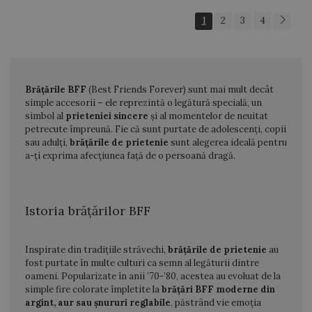
1
2
3
4
Brățările BFF
(Best Friends Forever) sunt mai mult decât
simple accesorii – ele reprezintă o legătură specială, un
simbol al
prieteniei sincere
și al momentelor de neuitat
petrecute împreună. Fie că sunt purtate de adolescenți, copii
sau adulți,
brățările de prietenie
sunt alegerea ideală pentru
a-ți exprima afecțiunea față de o persoană dragă.
Istoria brățărilor BFF
Inspirate din tradițiile străvechi,
brățările de prietenie
au
fost purtate în multe culturi ca semn al legăturii dintre
oameni. Popularizate în anii ’70-’80, acestea au evoluat de la
simple fire colorate împletite la
brățări BFF moderne din
argint, aur sau șnururi reglabile
, păstrând vie emoția