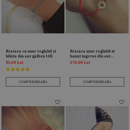
Bratara cu snur reglabil si
Bratara snur reglabil si
biluta din aur galben 14K
banut ingeras din aur
galben 14K
95,00 Lei
270,00 Lei
CONFIGUREAZA
CONFIGUREAZA