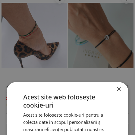
×
Bratara de picior cu snur
Bratara cu cruciulita argint
reglabil si 5 bilute din aur
925 rodiat
Acest site web folosește
14K pentru dama
230,00 Lei
70,00 Lei
cookie-uri
Acest site foloseste cookie-uri pentru a
CONFIGUREAZA
CONFIGUREAZA
colecta date în scopul personalizării și
măsurării eficienței publicității noastre.