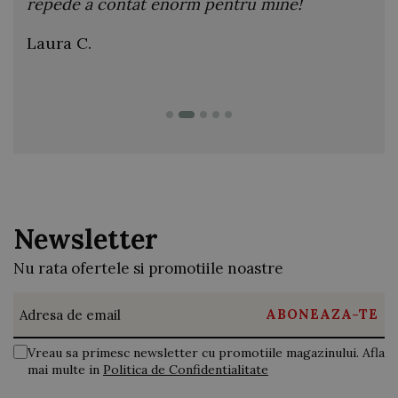
transmite 🌞
au 
ami
Madalina Zonar
P. 
Newsletter
Nu rata ofertele si promotiile noastre
Vreau sa primesc newsletter cu promotiile magazinului. Afla
mai multe in
Politica de Confidentialitate