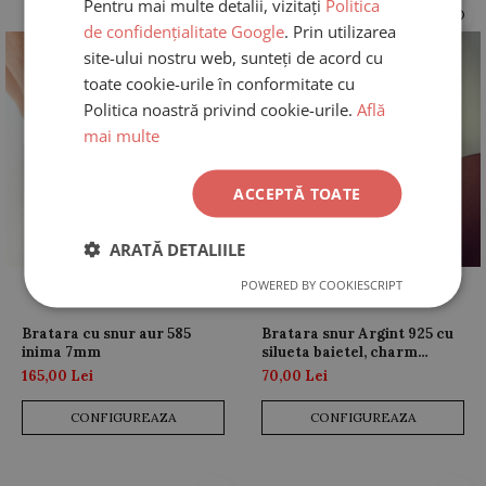
Pentru mai multe detalii, vizitați
Politica
de confidențialitate Google
. Prin utilizarea
site-ului nostru web, sunteți de acord cu
toate cookie-urile în conformitate cu
Politica noastră privind cookie-urile.
Află
mai multe
ACCEPTĂ TOATE
ARATĂ DETALIILE
POWERED BY COOKIESCRIPT
Bratara cu snur aur 585
Bratara snur Argint 925 cu
inima 7mm
silueta baietel, charm
rodiat, personalizabila
165,00 Lei
70,00 Lei
CONFIGUREAZA
CONFIGUREAZA