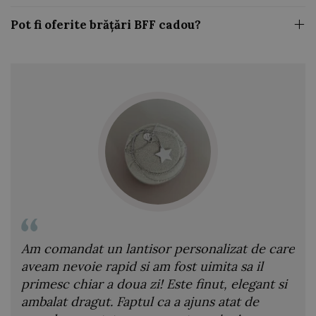
Pot fi oferite brățări BFF cadou?
care
Am ales colierul cu snur si soare ca mic
Col
cadou pentru sora mea si reactia ei m-a
din
 si
bucurat. A fost incantata de designul
spe
pandantivului si de mesajul subtil pe care il
si,