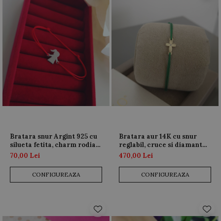
Bratara snur Argint 925 cu
Bratara aur 14K cu snur
silueta fetita, charm rodiat,
reglabil, cruce si diamant
personalizabila
natural
70,00 Lei
470,00 Lei
CONFIGUREAZA
CONFIGUREAZA