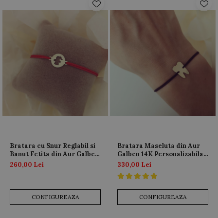
Bratara cu Snur Reglabil si
Bratara Maseluta din Aur
Banut Fetita din Aur Galben
Galben 14K Personalizabila
14K
cu Snur Reglabil
260,00 Lei
330,00 Lei
CONFIGUREAZA
CONFIGUREAZA