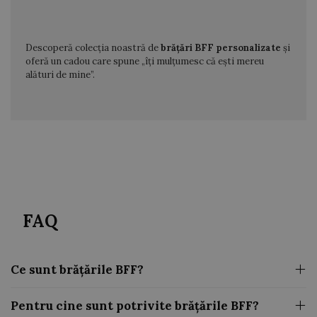
Descoperă colecția noastră de
brățări BFF personalizate
și
oferă un cadou care spune „îți mulțumesc că ești mereu
alături de mine”.
FAQ
Ce sunt brățările BFF?
Pentru cine sunt potrivite brățările BFF?