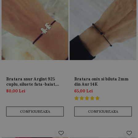
Bratara snur Argint 925
Bratara onix si biluta 2mm
cuplu, siluete fata-baiat,
din Aur 14K
personalizabila
80,00 Lei
65,00 Lei
CONFIGUREAZA
CONFIGUREAZA