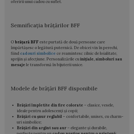
oferirii unui cadou cu suflet.
Semnificația brățărilor BFF
O
brățară BFF
este purtată de două persoane care
împărtășesc o legătură puternică. De obicei vin în perechi,
fiind
cadouri simbolice
ce reamintesc zilnic de loialitate,
sprijin și afecțiune. Personalizările cu
inițiale, simboluri sau
mesaje
le transformă în bijuterii unice.
Modele de brățări BFF disponibile
Brățări împletite din fire colorate
– clasice, vesele,
ideale pentru adolescenți și copii;
Brățări cu șnur reglabil
– confortabile, unisex, cu charm-
uri simbolice;
Brățări din argint sau aur
– elegante și durabile,
perfecte pentru un
cadou prețios pentru o prietenă
;