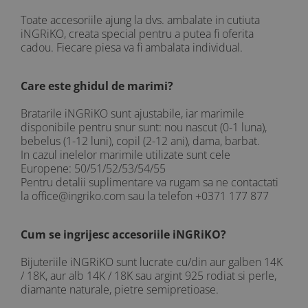
AUR 14K
ARGINT
Toate accesoriile ajung la dvs. ambalate in cutiuta
iNGRiKO, creata special pentru a putea fi oferita
Bratari
cadou. Fiecare piesa va fi ambalata individual.
Care este ghidul de marimi?
Bratarile iNGRiKO sunt ajustabile, iar marimile
disponibile pentru snur sunt: nou nascut (0-1 luna),
bebelus (1-12 luni), copil (2-12 ani), dama, barbat.
In cazul inelelor marimile utilizate sunt cele
Europene: 50/51/52/53/54/55
Pentru detalii suplimentare va rugam sa ne contactati
la office@ingriko.com sau la telefon +0371 177 877
Cum se ingrijesc accesoriile iNGRiKO?
Bijuteriile iNGRiKO sunt lucrate cu/din aur galben 14K
/ 18K, aur alb 14K / 18K sau argint 925 rodiat si perle,
diamante naturale, pietre semipretioase.