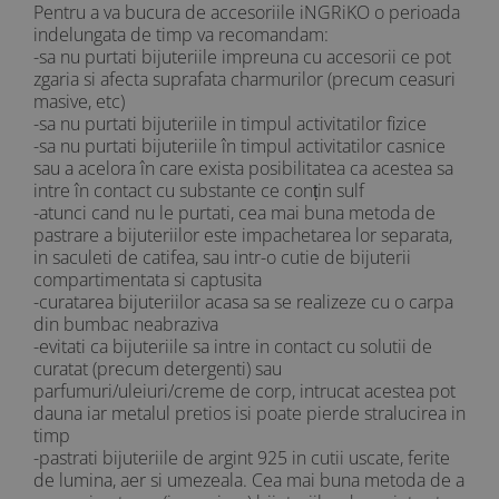
Pentru a va bucura de accesoriile iNGRiKO o perioada
indelungata de timp va recomandam:
-sa nu purtati bijuteriile impreuna cu accesorii ce pot
zgaria si afecta suprafata charmurilor (precum ceasuri
masive, etc)
-sa nu purtati bijuteriile in timpul activitatilor fizice
-sa nu purtati bijuteriile în timpul activitatilor casnice
sau a acelora în care exista posibilitatea ca acestea sa
intre în contact cu substante ce conțin sulf
-atunci cand nu le purtati, cea mai buna metoda de
pastrare a bijuteriilor este impachetarea lor separata,
in saculeti de catifea, sau intr-o cutie de bijuterii
compartimentata si captusita
-curatarea bijuteriilor acasa sa se realizeze cu o carpa
din bumbac neabraziva
-evitati ca bijuteriile sa intre in contact cu solutii de
curatat (precum detergenti) sau
parfumuri/uleiuri/creme de corp, intrucat acestea pot
dauna iar metalul pretios isi poate pierde stralucirea in
timp
-pastrati bijuteriile de argint 925 in cutii uscate, ferite
de lumina, aer si umezeala. Cea mai buna metoda de a