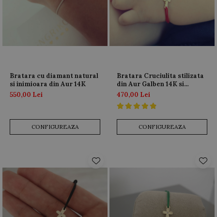
AUR 14K
ARGINT
Bratari
Bratara cu diamant natural
Bratara Cruciulita stilizata
si inimioara din Aur 14K
din Aur Galben 14K si
Diamant natural pe snur
550,00 Lei
470,00 Lei
reglabil
CONFIGUREAZA
CONFIGUREAZA