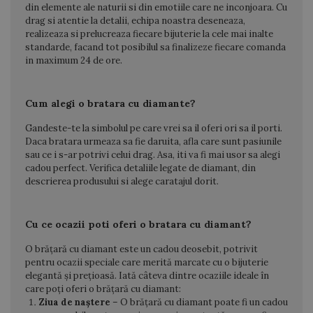
din elemente ale naturii si din emotiile care ne inconjoara. Cu
drag si atentie la detalii, echipa noastra deseneaza,
realizeaza si prelucreaza fiecare bijuterie la cele mai inalte
standarde, facand tot posibilul sa finalizeze fiecare comanda
in maximum 24 de ore.
Cum alegi o bratara cu diamante?
Gandeste-te la simbolul pe care vrei sa il oferi ori sa il porti.
Daca bratara urmeaza sa fie daruita, afla care sunt pasiunile
sau ce i s-ar potrivi celui drag. Asa, iti va fi mai usor sa alegi
cadou perfect. Verifica detaliile legate de diamant, din
descrierea produsului si alege caratajul dorit.
Cu ce ocazii poti oferi o bratara cu diamant?
O brățară cu diamant este un cadou deosebit, potrivit
pentru ocazii speciale care merită marcate cu o bijuterie
elegantă și prețioasă. Iată câteva dintre ocaziile ideale în
care poți oferi o brățară cu diamant:
Ziua de naștere
– O brățară cu diamant poate fi un cadou