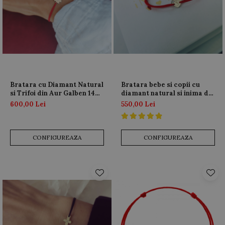
Bratara cu Diamant Natural
Bratara bebe si copii cu
si Trifoi din Aur Galben 14K
diamant natural si inima din
pe Snur Ajustabil
Aur 14K
600,00 Lei
550,00 Lei
CONFIGUREAZA
CONFIGUREAZA