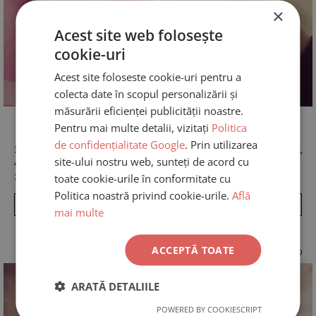
×
Acest site web folosește
cookie-uri
Acest site foloseste cookie-uri pentru a
colecta date în scopul personalizării și
măsurării eficienței publicității noastre.
Pentru mai multe detalii, vizitați
Politica
de confidențialitate Google
. Prin utilizarea
Bratara Diamant Infinit,
Bratara Banut cu DIAMANT,
site-ului nostru web, sunteți de acord cu
Aur 14K
Aur 14K
toate cookie-urile în conformitate cu
370,00 Lei
550,00 Lei
Politica noastră privind cookie-urile.
Află
CONFIGUREAZA
CONFIGUREAZA
mai multe
ACCEPTĂ TOATE
ARATĂ DETALIILE
POWERED BY COOKIESCRIPT