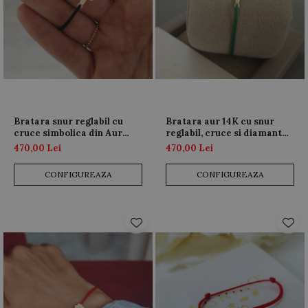
Bratara snur reglabil cu
Bratara aur 14K cu snur
cruce simbolica din Aur
reglabil, cruce si diamant
Galben 14K si Diamant
natural
470,00 Lei
470,00 Lei
natural
CONFIGUREAZA
CONFIGUREAZA