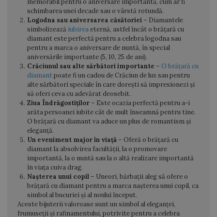
memorabil pentru o aniversare importantă, cum ar fi
schimbarea unei decade sau o vârstă rotundă.
Logodna sau aniversarea căsătoriei
– Diamantele
simbolizează
iubirea
eternă, astfel încât o brățară cu
diamant este perfectă pentru a celebra logodna sau
pentru a marca o aniversare de nuntă, în special
aniversările importante (5, 10, 25 de ani).
Crăciunul sau alte sărbători importante
–
O brățară cu
diamant
poate fi un cadou de Crăciun de lux sau pentru
alte sărbători speciale în care dorești să impresionezi și
să oferi ceva cu adevărat deosebit.
Ziua Îndrăgostiților
– Este ocazia perfectă pentru a-i
arăta persoanei iubite cât de mult înseamnă pentru tine.
O brățară cu diamant va aduce un plus de romantism și
eleganță.
Un eveniment major în viață
– Oferă o brățară cu
diamant la absolvirea facultății, la o promovare
importantă, la o nuntă sau la o altă realizare importantă
în viața cuiva drag.
Nașterea unui copil
– Uneori, bărbații aleg să ofere o
brățară cu diamant pentru a marca nașterea unui copil, ca
simbol al bucuriei și al noului început.
Aceste bijuterii valoroase sunt un simbol al eleganței,
frumuseții și rafinamentului, potrivite pentru a celebra