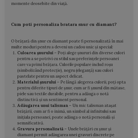
momente deosebite din viață.
Cum poti personaliza bratara snur cu diamant?
O brățară din șnur cu diamant poate fi personalizată în mai
multe moduri pentru a deveni un cadou unic și special:
Culoarea șnurului
– Poți alege șnururi din diverse culori
pentru a se potrivi cu stilul sau preferințele persoanei
care va primi brățara. Culorile populare includ roșu
(simbolizând protecție), negru (eleganță) sau culori
pastelate pentru un aspect delicat.
Materialul șnurului
– Pe lângă alegerea culorii, poți opta
pentru diferite tipuri de șnur, cum ar fi șnurul din mătase,
piele sau textile durabile, pentru a adăuga o notă
distinctivă și un sentiment personal.
Adăugarea unui talisman
– Un mic talisman atașat
brățării, cum ar fi o inimă, un simbol al infinitului sau
inițiala persoanei, poate adăuga o notă personală și
semnificativă.
Gravura personalizată
– Unele brățări cu șnur și
diamant permit adăugarea unei gravuri discrete pe