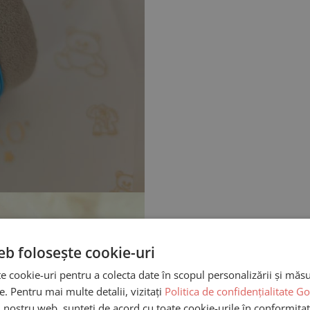
eb folosește cookie-uri
te cookie-uri pentru a colecta date în scopul personalizării și măsur
re. Pentru mai multe detalii, vizitați
Politica de confidențialitate G
ui nostru web, sunteți de acord cu toate cookie-urile în conformitat