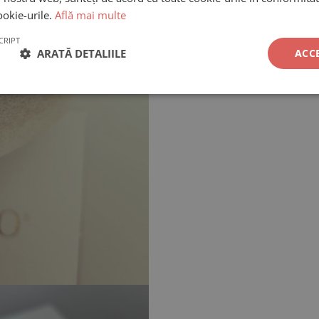
ookie-urile.
Află mai multe
CRIPT
ARATĂ DETALIILE
ACC