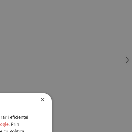
×
ării eficienței
oogle
. Prin
e cu Politica