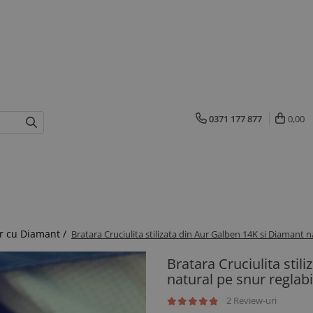
0371 177 877
0,00
r cu Diamant /
Bratara Cruciulita stilizata din Aur Galben 14K si Diamant n
Bratara Cruciulita stil
natural pe snur reglabi
2 Review-uri