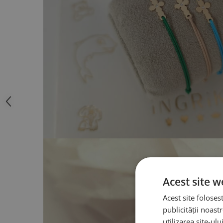
Acest site w
Acest site foloses
publicității noast
utilizarea site-ul