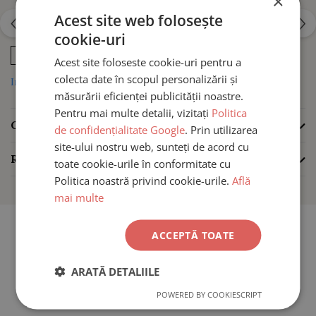
×
Acest site web folosește
Realizata cu charm in forma de siluete baieti din
Argint 925
cookie-uri
rodiat
, aceasta bratara combina eleganta unui accesoriu
VEZI MAI MULT
minimalist cu emotia unei bijuterii personalizate. Fiecare
Acest site foloseste cookie-uri pentru a
silueta poate fi gravata cu o initiala sau un simbol special,
colecta date în scopul personalizării și
Informatii conformitate produs
transformand bratara intr-un cadou unic.
măsurării eficienței publicității noastre.
Pentru mai multe detalii, vizitați
Politica
CARACTERISTICI
de confidențialitate Google
. Prin utilizarea
Bratara argint personalizata 2 frati
site-ului nostru web, sunteți de acord cu
/ prieteni – un simbol al legaturii
REVIEW-URI
(0)
toate cookie-urile în conformitate cu
dintre cei dragi
Politica noastră privind cookie-urile.
Află
mai multe
ACCEPTĂ TOATE
Aceasta bratara cu siluete baieti este alegerea perfecta
pentru a marca o relatie speciala dintre doi frati, doi prieteni
ARATĂ DETALIILE
sau pentru a fi oferita unui parinte ori bunic. Designul delicat
permite purtarea zilnica si pastreaza aproape o amintire
POWERED BY COOKIESCRIPT
PRODUSE SIMILARE
importanta.