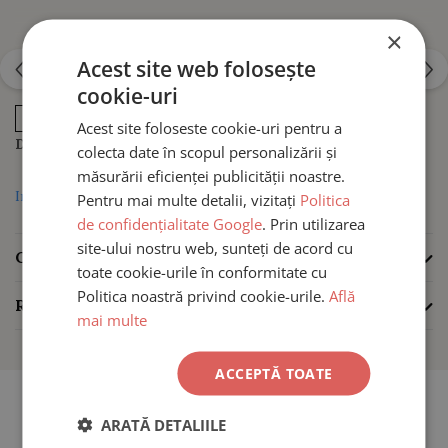
×
Bănuțul din aur, decupat în forma unei siluete de fetiță,
Acest site web folosește
transformă această brățară într-un simbol al gingășiei, al
cookie-uri
iubirii și al legăturii speciale dintre cei dragi. Este o alegere
VEZI MAI MULT
potrivită pentru un cadou memorabil la botez, aniversare sau
Acest site foloseste cookie-uri pentru a
Dimensiune element central:
9 mm
pentru orice moment important.
colecta date în scopul personalizării și
măsurării eficienței publicității noastre.
Informatii conformitate produs
Pentru mai multe detalii, vizitați
Politica
Brățară cu bănuț fetiță din aur 14K
de confidențialitate Google
. Prin utilizarea
– un simbol delicat și personal
site-ului nostru web, sunteți de acord cu
CARACTERISTICI
toate cookie-urile în conformitate cu
Politica noastră privind cookie-urile.
Află
REVIEW-URI
(0)
mai multe
Designul minimalist combină eleganța aurului galben cu
versatilitatea unui șnur reglabil, astfel încât brățara să poată fi
ACCEPTĂ TOATE
purtată confortabil de bebeluși, copii sau adulți.
ARATĂ DETALIILE