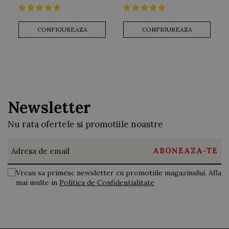
Livrată într-un ambalaj elegant iNGRiKO și însoțită de
CONFIGUREAZA
CONFIGUREAZA
certificat de calitate, brățara este pregătită să fie oferită
cadou.
Șnur reglabil pentru confort și
versatilitate
Newsletter
Nu rata ofertele si promotiile noastre
Șnurul ajustabil permite adaptarea dimensiunii brățării,
oferind confort la purtare și posibilitatea de a fi purtată pe
măsură ce copilul crește.
Vreau sa primesc newsletter cu promotiile magazinului. Afla
mai multe in
Politica de Confidentialitate
Alege culoarea șnurului care se potrivește cel mai bine
stilului dorit: roșu, negru, bej, gri, albastru, verde, galben, roz