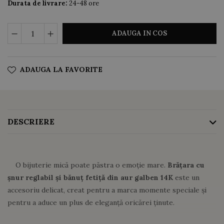
Durata de livrare:
24-48 ore
ADAUGA IN COS
ADAUGA LA FAVORITE
DESCRIERE
O bijuterie mică poate păstra o emoție mare.
Brățara cu
șnur reglabil și bănuț fetiță din aur galben 14K
este un
accesoriu delicat, creat pentru a marca momente speciale și
pentru a aduce un plus de eleganță oricărei ținute.