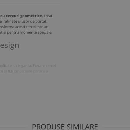
 cu cercuri geometrice
, creati
e, rafinate si usor de purtat.
sforma acesti cercei intr-un
, cat si pentru momente speciale.
Design
litate si eleganta. Fiecare cercel
m si 0,6 cm
, create pentru a
r designul minimalist permite
tilul vestimentar ales.
 pentru Femei si
PRODUSE SIMILARE
acesti
cercei din aur galben