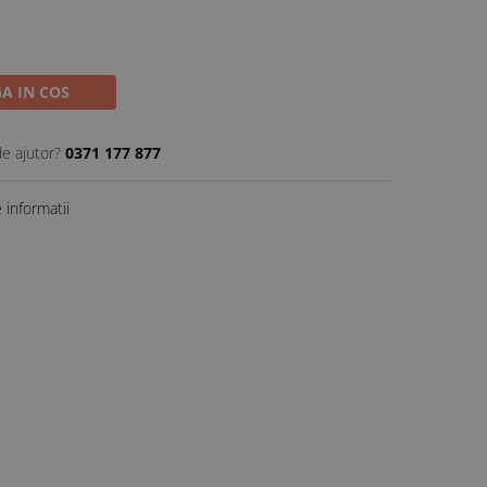
A IN COS
de ajutor?
0371 177 877
informatii