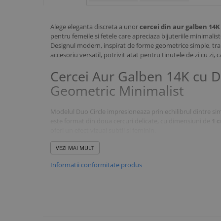
Alege eleganta discreta a unor
cercei din aur galben 14K
pentru femeile si fetele care apreciaza bijuteriile minimalist
Designul modern, inspirat de forme geometrice simple, tran
accesoriu versatil, potrivit atat pentru tinutele de zi cu zi
Cercei Aur Galben 14K cu 
Geometric Minimalist
Modelul Duo Circle impresioneaza prin echilibrul dintre simp
este format din doua cercuri delicate, cu dimensiuni de
1 c
oferi un efect vizual subtil si feminin.
VEZI MAI MULT
Formele rotunde simbolizeaza armonia si continuitatea, ia
purtarea bijuteriei in numeroase combinatii, indiferent de s
Informatii conformitate produs
Cercei din Aur 14K Potriviti
Adolescente
Datorita dimensiunilor delicate si a designului confortabil, 