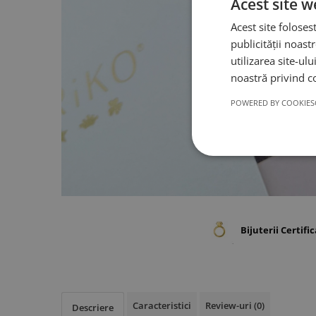
Acest site w
Acest site foloses
publicității noast
utilizarea site-ul
noastră privind c
POWERED BY COOKIES
Bijuterii Certifi
Caracteristici
Review-uri
(0)
Descriere