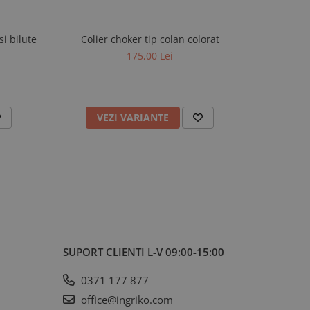
i bilute
Colier choker tip colan colorat
Inel l
175,00 Lei
VEZI VARIANTE
V
SUPORT CLIENTI
L-V 09:00-15:00
0371 177 877
office@ingriko.com