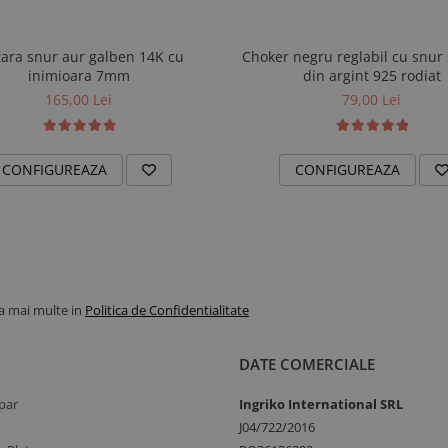
e discrete, cat si pentru
tara snur aur galben 14K cu
Choker negru reglabil cu snur s
viti pentru aniversari, zile de
inimioara 7mm
din argint 925 rodiat
165,00 Lei
79,00 Lei
rcei Aur Galben
CONFIGUREAZA
CONFIGUREAZA
la mai multe in
Politica de Confidentialitate
DATE COMERCIALE
nchidere
par
Ingriko International SRL
J04/722/2016
fortabila, fiind potrivit pentru