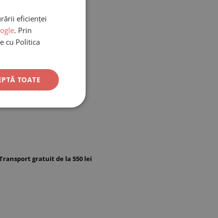
ării eficienței
oogle
. Prin
e cu Politica
EPTĂ TOATE
Transport gratuit de la 550 lei