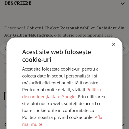
DESCRIERE
Descoperă
Colierul Choker Personalizabil cu Închidere din
Aur Galben 14K Ingriko
, o bijuterie contemporană care
×
îmbină minimalismul cu materialele premium. Disponibil în
nuanțe elegante de negru, verde și maro, acest choker tip
Acest site web folosește
colan este creat pentru femeile care își doresc un accesoriu
cookie-uri
modern, confortabil și ușor de integrat în orice stil
Acest site foloseste cookie-uri pentru a
vestimentar. Structura sa semirigidă oferă o prezență vizuală
colecta date în scopul personalizării și
distinctă, iar
închiderea din aur galben 14K
completează
măsurării eficienței publicității noastre.
designul cu o notă rafinată și exclusivistă.
Pentru mai multe detalii, vizitați
Politica
de confidențialitate Google
. Prin utilizarea
VEZI MAI MULT
Design modern cu structură
site-ului nostru web, sunteți de acord cu
Informatii conformitate produs
toate cookie-urile în conformitate cu
semirigidă
Politica noastră privind cookie-urile.
Află
mai multe
CARACTERISTICI