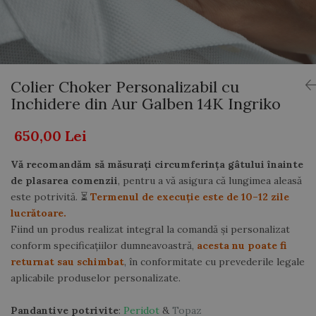
AUR 14K
ARGINT
Bratari
Colier Choker Personalizabil cu
Inchidere din Aur Galben 14K Ingriko
650,00 Lei
Vă recomandăm să măsurați circumferința gâtului înainte
de plasarea comenzii
, pentru a vă asigura că lungimea aleasă
este potrivită. ⏳
Termenul de execuție este de 10–12 zile
lucrătoare.
Fiind un produs realizat integral la comandă și personalizat
conform specificațiilor dumneavoastră,
acesta nu poate fi
returnat sau schimbat
, în conformitate cu prevederile legale
aplicabile produselor personalizate.
Pandantive potrivite
:
Peridot
&
Topaz