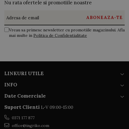
Nu rata ofertele si promotiile noastre
Conținut pachet
Vreau sa primesc newsletter cu promotiile magazinului. Afla
mai multe in
Politica de Confidentialitate
Colier Dancing Diamond din Aur Galben 18K
Certificat de calitate
Factură fiscală
Ambalaj premium pentru cadou
LINKURI UTILE
INFO
Date Comerciale
Suport Clienti
L-V 09:00-15:00
0371 177 877
office@ingriko.com