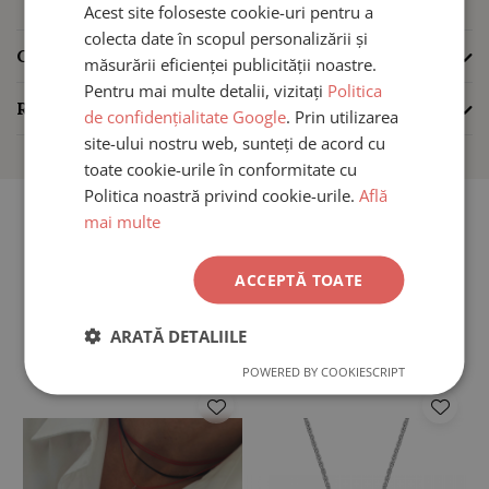
Acest joc de două lanțuri creează identitatea piesei – efectul
Acest site foloseste cookie-uri pentru a
“dancing” – unde lumina se prinde diferit la fiecare pas, iar
colecta date în scopul personalizării și
CARACTERISTICI
diamantul pare mereu în mișcare.
măsurării eficienței publicității noastre.
Pentru mai multe detalii, vizitați
Politica
REVIEW-URI
(0)
de confidențialitate Google
. Prin utilizarea
site-ului nostru web, sunteți de acord cu
Realizat din aur galben 18K, colierul este gândit ca o piesă
toate cookie-urile în conformitate cu
minimalistă, dar cu impact vizual puternic, perfectă pentru
Politica noastră privind cookie-urile.
Află
purtare zilnică sau ocazii speciale.
mai multe
ACCEPTĂ TOATE
PRODUSE SIMILARE
ARATĂ DETALIILE
Detalii bijuterie
POWERED BY COOKIESCRIPT
Material:
Aur galben 18K
Greutate:
1.33 g
Diamant:
0.10 ct natural