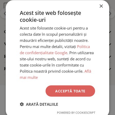
Colier colan aur 14K – design
×
VEZI MAI MULT
modern si minimalist
Acest site web folosește
Informatii conformitate produs
cookie-uri
Acest site foloseste cookie-uri pentru a
Acest colier semirigid tip colan este rezultatul unei
CARACTERISTICI
colecta date în scopul personalizării și
tehnologii de micro-engineering
, unde precizia milimetrică
măsurării eficienței publicității noastre.
întâlnește rafinamentul designului minimalist. Structura sa
VIDEO
(7)
Pentru mai multe detalii, vizitați
Politica
spiralată, este construită pe un miez stabilizat din oțel
de confidențialitate Google
. Prin utilizarea
inoxidabil, conceput pentru
memorie de formă și rezistență
REVIEW-URI
(0)
site-ului nostru web, sunteți de acord cu
în timp.
toate cookie-urile în conformitate cu
FAQ
Politica noastră privind cookie-urile.
Află
Colier semirigid aur 14K – confort
mai multe
si stabilitate
ACCEPTĂ TOATE
Colierul de
42 cm
se așează natural pe gât, adaptându-se
ARATĂ DETALIILE
mișcărilor corpului fără să se deformeze.
Flexibilitatea
POWERED BY COOKIESCRIPT
discretă
îl face plăcut de purtat zilnic și ușor de combinat cu