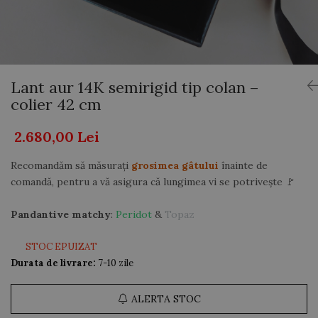
AUR 14K
ARGINT
Bratari
Lant aur 14K semirigid tip colan –
colier 42 cm
2.680,00 Lei
Recomandăm să măsurați
grosimea gâtului
înainte de
comandă, pentru a vă asigura că lungimea vi se potrivește 🚩
Pandantive matchy
:
Peridot
&
Topaz
STOC EPUIZAT
Durata de livrare:
7-10 zile
ALERTA STOC