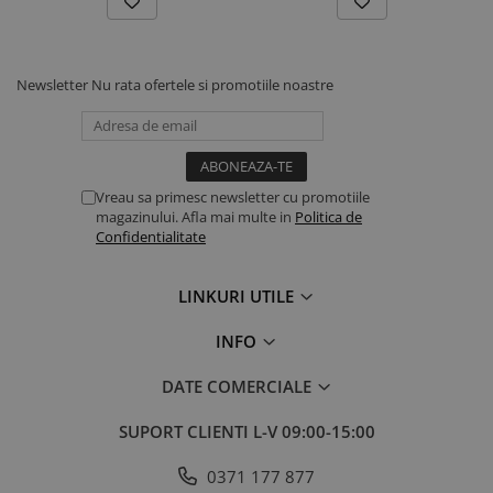
Alege un lănțișor cu personalitate pentru băiatul tău sau
oferă-l ca un cadou cu zâmbete – vesel, sigur și gata de
purtat.
Newsletter
Nu rata ofertele si promotiile noastre
Vreau sa primesc newsletter cu promotiile
magazinului. Afla mai multe in
Politica de
Confidentialitate
LINKURI UTILE
INFO
DATE COMERCIALE
SUPORT CLIENTI
L-V 09:00-15:00
0371 177 877