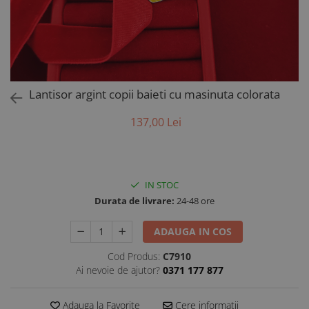
AUR 14K
ARGINT
Bratari
Lantisor argint copii baieti cu masinuta colorata
137,00 Lei
IN STOC
Durata de livrare:
24-48 ore
ADAUGA IN COS
Cod Produs:
C7910
Ai nevoie de ajutor?
0371 177 877
Adauga la Favorite
Cere informatii