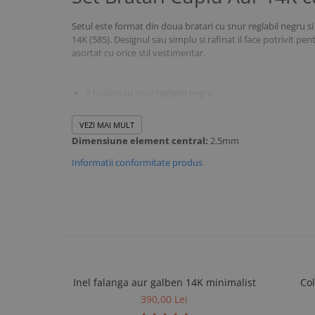
Setul este format din doua bratari cu snur reglabil negru s
14K (585). Designul sau simplu si rafinat il face potrivit pen
asortat cu orice stil vestimentar.
2 bratari cu snur reglabil negru
Biluta din aur galben 14K (585) - 2,5 mm
VEZI MAI MULT
Dimensiune element central:
2.5mm
Marime dama: snur negru ajustabil
Informatii conformitate produs
Marime barbat: snur negru ajustabil
Gramaj total aur: 0.08 gr
Ambalaj cadou iNGRiKO inclus
Certificat de calitate inclus
Factura transmisa electronic pe email
Inel falanga aur galben 14K minimalist
Col
390,00 Lei