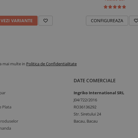
rtare zilnica
VEZI VARIANTE
CONFIGUREAZA
ate si eleganta discreta. Snurul
 din aur 14K adauga un detaliu fin
ri moderne
 momente in care doriti sa purtati
la mai multe in
Politica de Confidentialitate
pentru cuplurile care prefera
DATE COMERCIALE
par
Ingriko International SRL
ivrat in 24-48 de ore, in ambalaj
J04/722/2016
certificate conform standardelor
 Plata
RO36136292
ronica.
Str. Siretului 24
Produselor
Bacau, Bacau
omanda