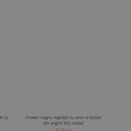
4K cu
Choker negru reglabil cu snur si bilute
Bratara sn
din argint 925 rodiat
79,00 Lei