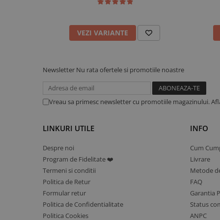
Design minimalist pentru pu
VEZI VARIANTE
Acest model este conceput pentru a pune accent pe simplit
negru ofera un aspect modern si versatil, in timp ce biluta
si rafinat.
Newsletter
Nu rata ofertele si promotiile noastre
Cadoul ideal pentru cuplu
Bratarile sunt potrivite pentru aniversari, zile speciale sau
Vreau sa primesc newsletter cu promotiile magazinului. Af
un simbol comun, fara a fi ostentativ. Este un cadou ideal 
stilul minimalist.
LINKURI UTILE
INFO
Livrare si certificare
Despre noi
Cum Cum
Setul de bratari cuplu cu snur negru si biluta aur 14K este l
Program de Fidelitate ❤️
Livrare
cadou iNGRiKO. Toate produsele din aur sunt verificate si 
Termeni si conditii
Metode de
ANPC, fiind insotite de certificat de calitate si factura elect
Politica de Retur
FAQ
Formular retur
Garantia 
Politica de Confidentialitate
Status c
Politica Cookies
ANPC