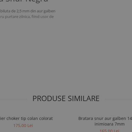
i biluta de 2,5 mm din aur galben
tru purtare zilnica, fiind usor de
PRODUSE SIMILARE
ier choker tip colan colorat
Bratara snur aur galben 1
inimioara 7mm
175,00 Lei
165,00 Lei