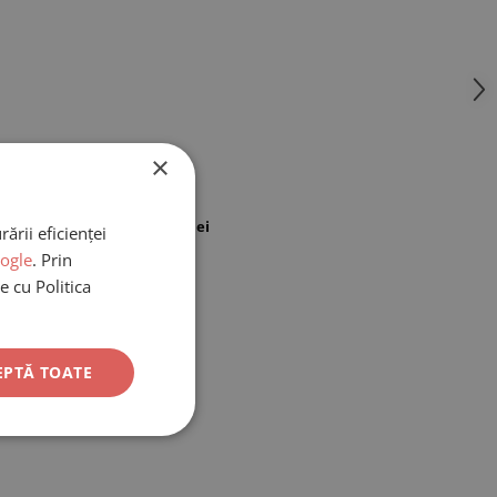
×
Transport gratuit de la 550 lei
ării eficienței
oogle
. Prin
e cu Politica
EPTĂ TOATE