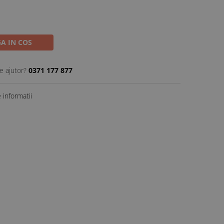
A IN COS
e ajutor?
0371 177 877
informatii