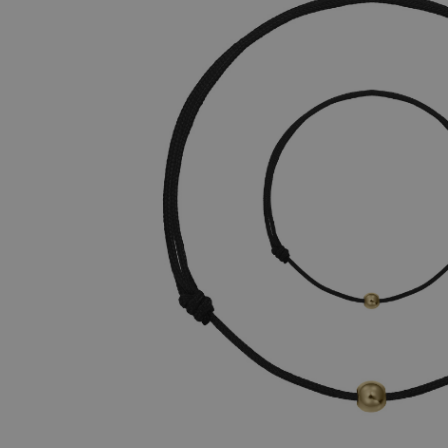
AUR 14K
ARGINT
Bratari