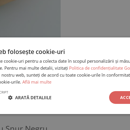
eb folosește cookie-uri
cate
te cookie-uri pentru a colecta date în scopul personalizării și măsur
re. Pentru mai multe detalii, vizitați
Politica de confidențialitate G
ui nostru web, sunteți de acord cu toate cookie-urile în conformitat
ookie-urile.
Află mai multe
CRIPT
ARATĂ DETALIILE
ACC
efera un stil discret si modern.
4K este gandit ca un simbol subtil
cu Snur Negru