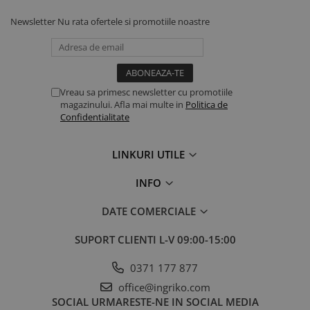
Newsletter
Nu rata ofertele si promotiile noastre
Cumpără acum acești
cercei stea de mare din aur 14K
și
bucură-te de livrare rapidă, garanția calității și un design deosebit.
Fiecare pereche este însoțită de certificat de autenticitate și
ambalaj premium.
Vreau sa primesc newsletter cu promotiile
magazinului. Afla mai multe in
Politica de
Confidentialitate
LINKURI UTILE
INFO
DATE COMERCIALE
SUPORT CLIENTI
L-V 09:00-15:00
0371 177 877
office@ingriko.com
SOCIAL
URMARESTE-NE IN SOCIAL MEDIA