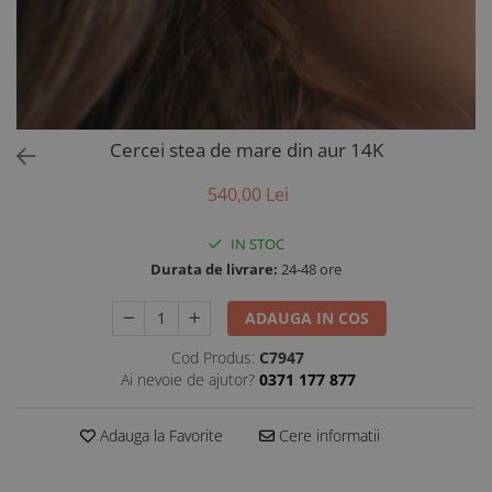
AUR 14K
ARGINT
Bratari
Cercei stea de mare din aur 14K
540,00 Lei
IN STOC
Durata de livrare:
24-48 ore
ADAUGA IN COS
Cod Produs:
C7947
Ai nevoie de ajutor?
0371 177 877
Adauga la Favorite
Cere informatii