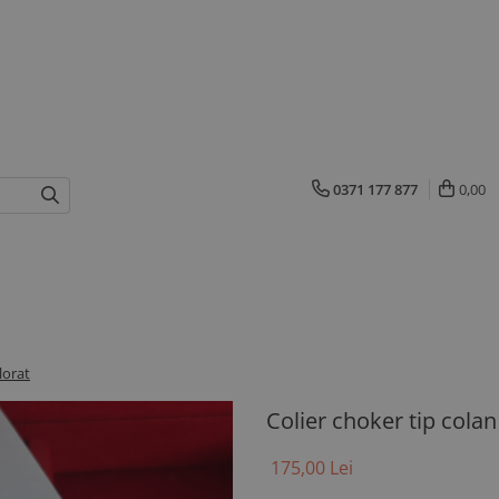
0371 177 877
0,00
lorat
Colier choker tip colan
175,00 Lei