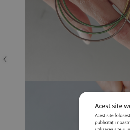
Acest site w
Acest site foloses
publicității noast
utilizarea site-ul