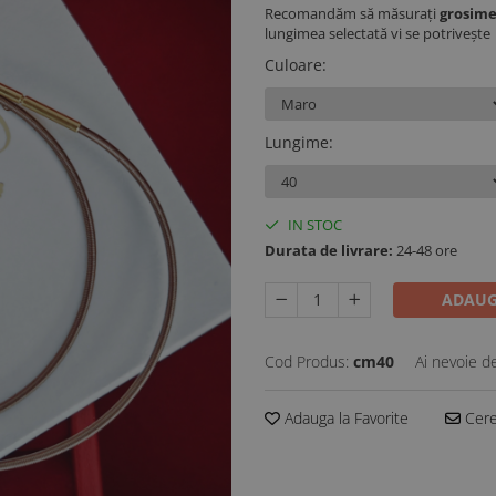
Recomandăm să măsurați
grosime
lungimea selectată vi se potrivește 
Culoare
:
Lungime
:
IN STOC
Durata de livrare:
24-48 ore
ADAUG
Cod Produs:
cm40
Ai nevoie d
Adauga la Favorite
Cere 