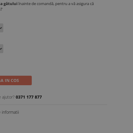
a gâtului
înainte de comandă, pentru a vă asigura că
🚩
A IN COS
e ajutor?
0371 177 877
informatii