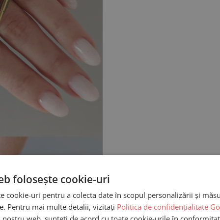
eb folosește cookie-uri
te cookie-uri pentru a colecta date în scopul personalizării și măsur
re. Pentru mai multe detalii, vizitați
Politica de confidențialitate G
ui nostru web, sunteți de acord cu toate cookie-urile în conformitat