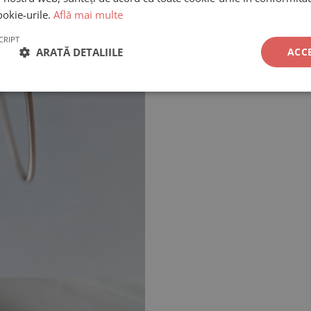
ookie-urile.
Află mai multe
CRIPT
ARATĂ DETALIILE
ACC