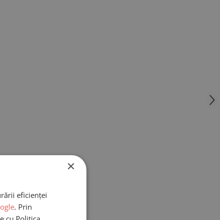
×
ării eficienței
oogle
. Prin
e cu Politica