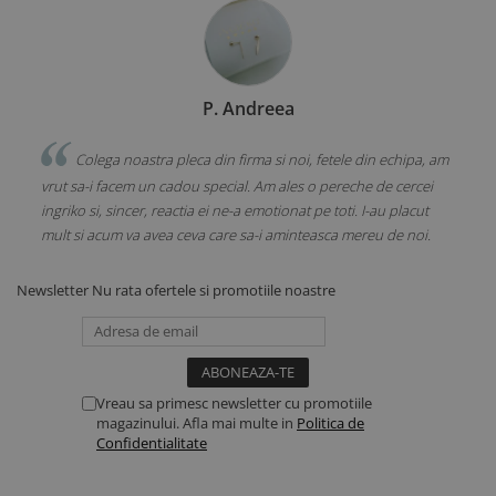
P. Andreea
ora
Colega noastra pleca din firma si noi, fetele din echipa, am
vrut sa-i facem un cadou special. Am ales o pereche de cercei
cado
ingriko si, sincer, reactia ei ne-a emotionat pe toti. I-au placut
redi
mult si acum va avea ceva care sa-i aminteasca mereu de noi.
Revi
Newsletter
Nu rata ofertele si promotiile noastre
Vreau sa primesc newsletter cu promotiile
magazinului. Afla mai multe in
Politica de
Confidentialitate