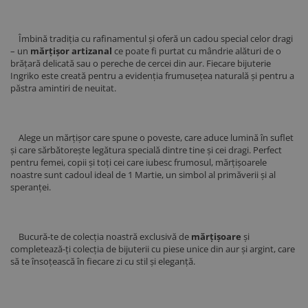
Îmbină tradiția cu rafinamentul și oferă un cadou special celor dragi
– un
mărțișor artizanal
ce poate fi purtat cu mândrie alături de o
brățară delicată sau o pereche de cercei din aur. Fiecare bijuterie
Ingriko este creată pentru a evidenția frumusețea naturală și pentru a
păstra amintiri de neuitat.
Alege un mărțișor care spune o poveste, care aduce lumină în suflet
și care sărbătorește legătura specială dintre tine și cei dragi. Perfect
pentru femei, copii și toți cei care iubesc frumosul, mărțișoarele
noastre sunt cadoul ideal de 1 Martie, un simbol al primăverii și al
speranței.
Bucură-te de colecția noastră exclusivă de
mărțișoare
și
completează-ți colecția de bijuterii cu piese unice din aur și argint, care
să te însoțească în fiecare zi cu stil și eleganță.