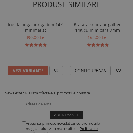
PRODUSE SIMILARE
Calitate garantată și certificată
Toate
bijuteriile din argint iNGRiKO
sunt
verificate și
Inel falanga aur galben 14K
Bratara snur aur galben
certificate de ANPC
, pentru a-ți oferi siguranță și încredere la
minimalist
14K cu inimioara 7mm
fiecare comandă.
390,00 Lei
165,00 Lei
VEZI VARIANTE
CONFIGUREAZA
Newsletter
Nu rata ofertele si promotiile noastre
Vreau sa primesc newsletter cu promotiile
magazinului. Afla mai multe in
Politica de