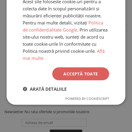
Acest site foloseste cookie-uri pentru a
colecta date în scopul personalizării și
1
2
măsurării eficienței publicității noastre.
Pentru mai multe detalii, vizitați
Politica
de confidențialitate Google
. Prin utilizarea
site-ului nostru web, sunteți de acord cu
toate cookie-urile în conformitate cu
Politica noastră privind cookie-urile.
Află
mai multe
Oana Anca Dumea
ACCEPTĂ TOATE
 am
Am peste 4 comenzi ingriko, cu bijuterii pentru mine sau
i
cadouri. De fiecare data coletul a ajuns a doua zi, iar acum
ARATĂ DETALIILE
redirectionarea la locker Fan e super usoara cu aplicatia lor.
.
Revin si data viitoare, cu drag ❤️
POWERED BY COOKIESCRIPT
Newsletter
Nu rata ofertele si promotiile noastre