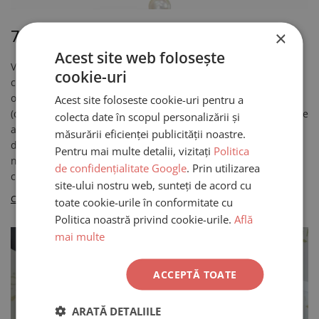
7 Lucruri interesante despre perle
×
Acest site web folosește
Vrei sa afli 7 lucruri interesante despre perle si alte
cookie-uri
curiozitati?! Citeste randurile de mai jos! In intreaga lume
oamenii au pretuit perlele de mii de ani. „Regina bijuteriilor”
Acest site foloseste cookie-uri pentru a
(cum este denumita uneori) poseda o calitate atemporala care
colecta date în scopul personalizării și
a continuat sa captiveze oamenii din momentul in care a fost
măsurării eficienței publicității noastre.
descoperita, pana astazi. Desi atat de populara, exista
Pentru mai multe detalii, vizitați
Politica
nenumarate lucruri despre perle pe care multi oameni nu le
de confidențialitate Google
. Prin utilizarea
cunosc. Iata in continuare...
site-ului nostru web, sunteți de acord cu
Citeste mai mult
toate cookie-urile în conformitate cu
Politica noastră privind cookie-urile.
Află
mai multe
ACCEPTĂ TOATE
ARATĂ DETALIILE